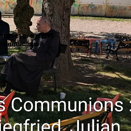
mes et premières
communions