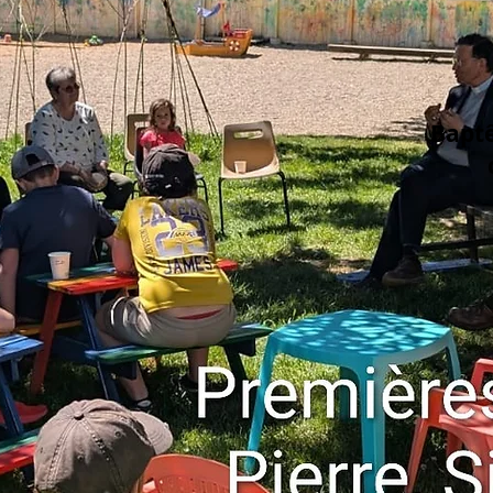
Baptê