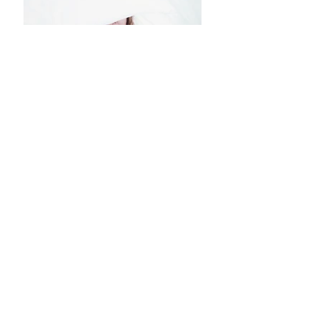
© 2026 Ecole privée Lorieux - 3 Route de
Lays - 71270 Pierre-de-Bresse -
03 85 76 24
36